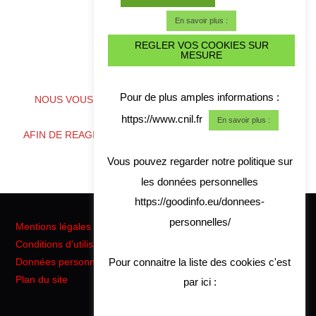
En savoir plus :
REGLER VOS COOKIES SUR
MESURE
ALERTE CYBER CRISE
Pour de plus amples informations :
NOUS VOUS CONSEILLONS DE TELECHARGER NOS
COORDONNES
https://www.cnil.fr
En savoir plus :
AFIN DE REAGIR RAPIDEMENT EN CAS DE CRISE CYBER
Vous pouvez regarder notre politique sur
les données personnelles
https://goodinfo.eu/donnees-
personnelles/
Mentions légales
Conditions d'utilisation
Pour connaitre la liste des cookies c'est
Données personnelles RGPD
Plan du site
par ici :