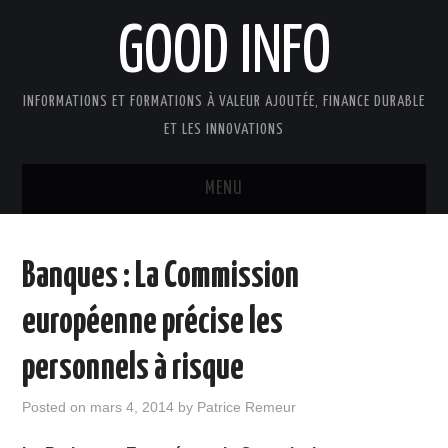
GOOD INFO
INFORMATIONS ET FORMATIONS À VALEUR AJOUTÉE, FINANCE DURABLE
ET LES INNOVATIONS
MENU
ACTUALITÉS
Banques : La Commission
GOOD INFO DANS LA PRESSE
européenne précise les
BOUTIQUE FORMATION ETUDES
personnels à risque
PUBLICATIONS
Posted on
mars 4, 2014
by
Patrice Remeur