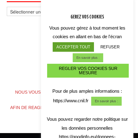
Sélectionnez
un
GEREZ VOS COOKIES
thème
Vous pouvez gérez à tout moment les
cookies en allant en bas de l'écran
ACCEPTER TOUT
REFUSER
En savoir plus :
REGLER VOS COOKIES SUR
MESURE
ALERTE CYBER CRISE
Pour de plus amples informations :
NOUS VOUS CONSEILLONS DE TELECHARGER NOS
COORDONNES
https://www.cnil.fr
En savoir plus :
AFIN DE REAGIR RAPIDEMENT EN CAS DE CRISE CYBER
Vous pouvez regarder notre politique sur
les données personnelles
https://goodinfo.eu/donnees-