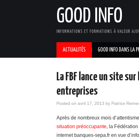
GOOD INFO
INFORMATIONS ET FORMATIONS À VALEUR AJO
ACTUALITÉS
GOOD INFO DANS LA P
La FBF lance un site sur
entreprises
Posted on
avril 17, 2013
by
Patrice Reme
Après de nombreux mois d’attentisme
situation préoccupante
, la Fédération
internet banques-sepa.fr en vue d’inf