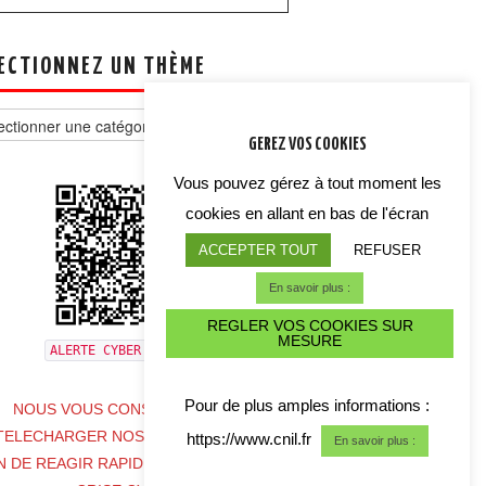
ECTIONNEZ UN THÈME
tionnez
GEREZ VOS COOKIES
e
Vous pouvez gérez à tout moment les
cookies en allant en bas de l'écran
ACCEPTER TOUT
REFUSER
En savoir plus :
REGLER VOS COOKIES SUR
MESURE
ALERTE CYBER CRISE
Pour de plus amples informations :
NOUS VOUS CONSEILLONS DE
TELECHARGER NOS COORDONNES
https://www.cnil.fr
En savoir plus :
N DE REAGIR RAPIDEMENT EN CAS DE