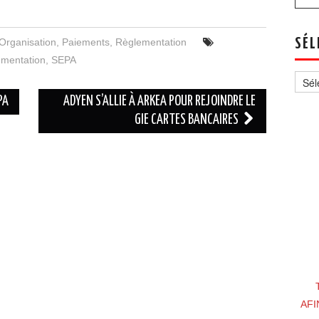
Organisation
,
Paiements
,
Règlementation
SÉL
ementation
,
SEPA
Sélec
un
thèm
PA
ADYEN S’ALLIE À ARKEA POUR REJOINDRE LE
GIE CARTES BANCAIRES
AFI