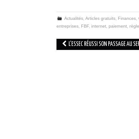
Actualités
,
Articles gratuits
,
Finances
,
entreprises
,
FBF
,
internet
,
paiement
,
règl
Navigation
L’ESSEC RÉUSSI SON PASSAGE AU SE
des
articles