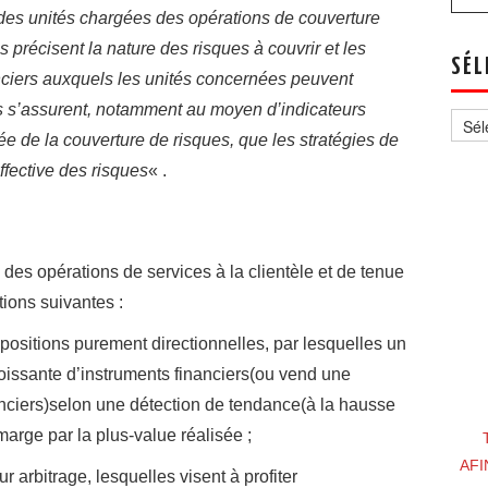
es unités chargées des opérations de couverture
s précisent la nature des risques à couvrir et les
SÉL
anciers auxquels les unités concernées peuvent
Sélec
is s’assurent, notamment au moyen d’indicateurs
un
e de la couverture de risques, que les stratégies de
thèm
ffective des risques
« .
des opérations de services à la clientèle et de tenue
tions suivantes :
 positions purement directionnelles, par lesquelles un
roissante d’instruments financiers(ou vend une
anciers)selon une détection de tendance(à la hausse
marge par la plus-value réalisée ;
AFI
r arbitrage, lesquelles visent à profiter