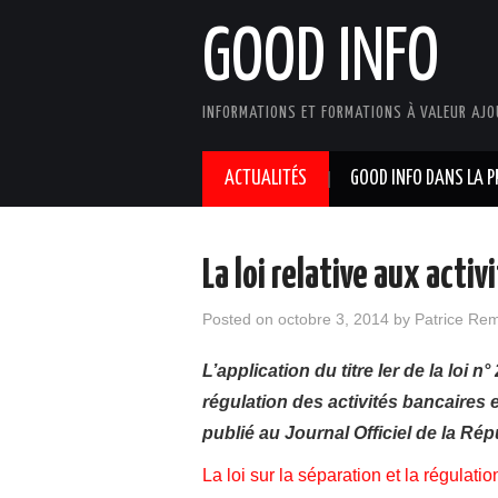
GOOD INFO
INFORMATIONS ET FORMATIONS À VALEUR AJO
ACTUALITÉS
GOOD INFO DANS LA P
La loi relative aux acti
Posted on
octobre 3, 2014
by
Patrice Re
L’application du titre Ier de la loi 
régulation des activités bancaires 
publié au Journal Officiel de la Ré
La loi sur la séparation et la régulati