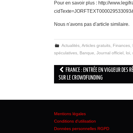
Pour en savoir plus : http://www.legif
cidTexte=JORFTEXT000029533093&d
Nous n'avons pas d'article similaire.
Actualités
,
Articles gratuits
,
Finances
,
spéculatives
,
Banque
,
Journal officiel
,
loi
,
Navigation
FRANCE : ENTRÉE EN VIGUEUR DES R
des
SUR LE CROWDFUNDING
articles
Mentions légales
Conditions d'utilisation
Données personnelles RGPD