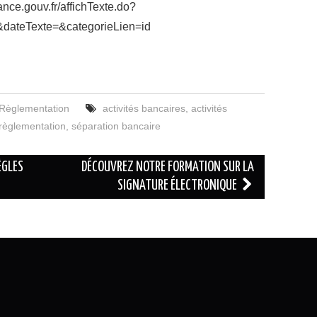
rance.gouv.fr/affichTexte.do?
ateTexte=&categorieLien=id
Règlementation
activités bancaires
,
activités
règlementation
,
séparation bancaire
ÈGLES
DÉCOUVREZ NOTRE FORMATION SUR LA
SIGNATURE ÉLECTRONIQUE