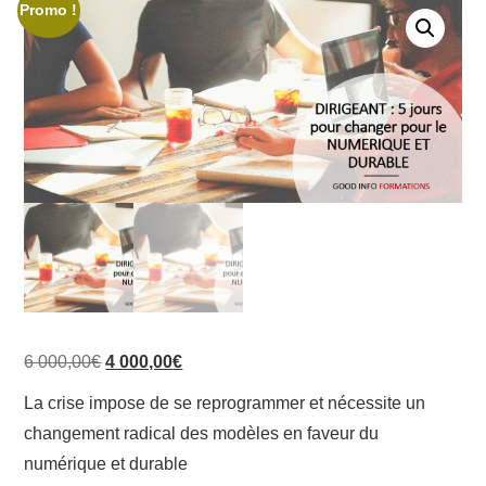
Promo !
Le
Le
6 000,00
€
4 000,00
€
prix
prix
La crise impose de se reprogrammer et nécessite un
initial
actuel
changement radical des modèles en faveur du
était :
est :
numérique et durable
6
4