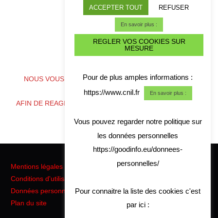
ACCEPTER TOUT
REFUSER
En savoir plus :
REGLER VOS COOKIES SUR
MESURE
ALERTE CYBER CRISE
Pour de plus amples informations :
NOUS VOUS CONSEILLONS DE TELECHARGER NOS
COORDONNES
https://www.cnil.fr
En savoir plus :
AFIN DE REAGIR RAPIDEMENT EN CAS DE CRISE CYBER
Vous pouvez regarder notre politique sur
les données personnelles
https://goodinfo.eu/donnees-
personnelles/
Mentions légales
Conditions d'utilisation
Pour connaitre la liste des cookies c'est
Données personnelles RGPD
Plan du site
par ici :