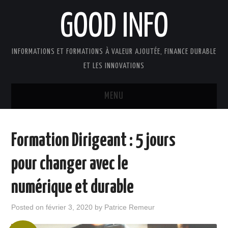
GOOD INFO
INFORMATIONS ET FORMATIONS À VALEUR AJOUTÉE, FINANCE DURABLE
ET LES INNOVATIONS
MENU
ACTUALITÉS
Formation Dirigeant : 5 jours
GOOD INFO DANS LA PRESSE
pour changer avec le
BOUTIQUE FORMATION ETUDES
numérique et durable
PUBLICATIONS
Posted on
février 3, 2020
by
Patrice Remeur