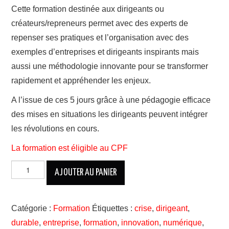
Cette formation destinée aux dirigeants ou
000,00€.
000,00€.
créateurs/repreneurs permet avec des experts de
repenser ses pratiques et l’organisation avec des
exemples d’entreprises et dirigeants inspirants mais
aussi une méthodologie innovante pour se transformer
rapidement et appréhender les enjeux.
A l’issue de ces 5 jours grâce à une pédagogie efficace
des mises en situations les dirigeants peuvent intégrer
les révolutions en cours.
La formation est éligible au CPF
quantité
AJOUTER AU PANIER
de
Formation
Dirigeant
:
Catégorie :
Formation
Étiquettes :
crise
,
dirigeant
,
5
durable
,
entreprise
,
formation
,
innovation
,
numérique
,
jours