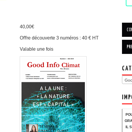
40,00
€
Oﬀre découverte 3 numéros : 40 € HT
Valable une fois
CAT
Goo
IMP
POU
GRA
IL 