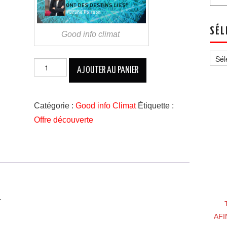
SÉL
Good info climat
Sélec
un
quantité
thèm
AJOUTER AU PANIER
de
Offre
découverte
Good
Catégorie :
Good info Climat
Étiquette :
Info
Offre découverte
Climat
T
AFI