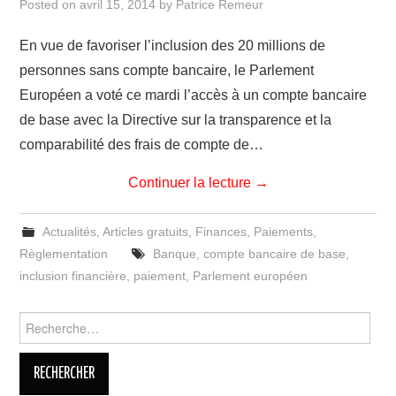
Posted on
avril 15, 2014
by
Patrice Remeur
En vue de favoriser l’inclusion des 20 millions de
personnes sans compte bancaire, le Parlement
Européen a voté ce mardi l’accès à un compte bancaire
de base avec la Directive sur la transparence et la
comparabilité des frais de compte de…
Continuer la lecture
→
Actualités
,
Articles gratuits
,
Finances
,
Paiements
,
Règlementation
Banque
,
compte bancaire de base
,
inclusion financière
,
paiement
,
Parlement européen
Rechercher :