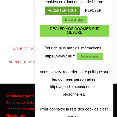
cookies en allant en bas de l'écran
ACCEPTER TOUT
REFUSER
En savoir plus :
REGLER VOS COOKIES SUR
MESURE
ALERTE CYBER CRISE
Pour de plus amples informations :
NOUS VOUS CONSEILLONS DE TELECHARGER NOS
COORDONNES
https://www.cnil.fr
En savoir plus :
AFIN DE REAGIR RAPIDEMENT EN CAS DE CRISE CYBER
Vous pouvez regarder notre politique sur
les données personnelles
https://goodinfo.eu/donnees-
personnelles/
Mentions légales
Conditions d'utilisation
Pour connaitre la liste des cookies c'est
Données personnelles RGPD
Plan du site
par ici :