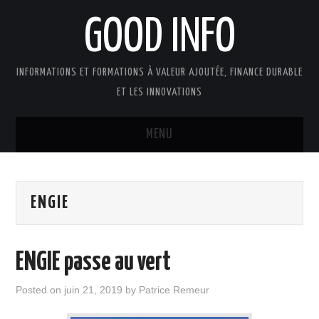
GOOD INFO
INFORMATIONS ET FORMATIONS À VALEUR AJOUTÉE, FINANCE DURABLE
ET LES INNOVATIONS
MENU
ACTUALITÉS
ENGIE
GOOD INFO DANS LA PRESSE
BOUTIQUE FORMATION ETUDES
ENGIE passe au vert
PUBLICATIONS
Posted on
juin 21, 2019
by
Patrice Remeur