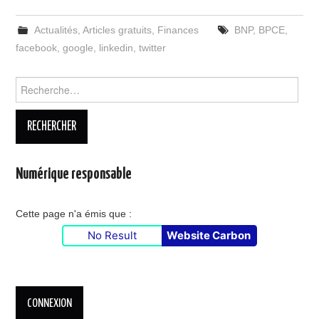
Actualités
,
Articles gratuits
,
Finances
BNP
,
BPCE
,
facebook
,
google
,
linkedin
,
twitter
Rechercher :
Numérique responsable
Cette page n'a émis que :
No Result
Website Carbon