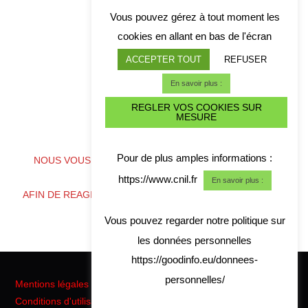
Vous pouvez gérez à tout moment les
cookies en allant en bas de l'écran
ACCEPTER TOUT
REFUSER
En savoir plus :
REGLER VOS COOKIES SUR
MESURE
ALERTE CYBER CRISE
Pour de plus amples informations :
NOUS VOUS CONSEILLONS DE TELECHARGER NOS
COORDONNES
https://www.cnil.fr
En savoir plus :
AFIN DE REAGIR RAPIDEMENT EN CAS DE CRISE CYBER
Vous pouvez regarder notre politique sur
les données personnelles
https://goodinfo.eu/donnees-
personnelles/
Mentions légales
Conditions d'utilisation