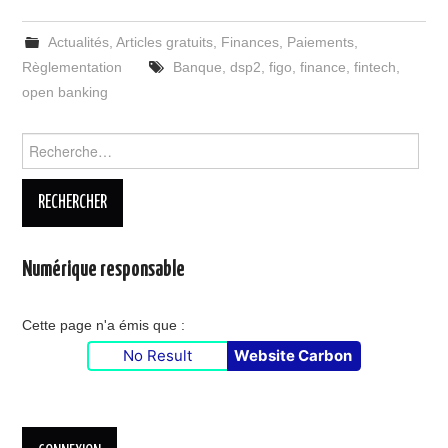
Actualités
,
Articles gratuits
,
Finances
,
Paiements
,
Règlementation
Banque
,
dsp2
,
figo
,
finance
,
fintech
,
open banking
Rechercher :
Numérique responsable
Cette page n'a émis que :
No Result
Website Carbon