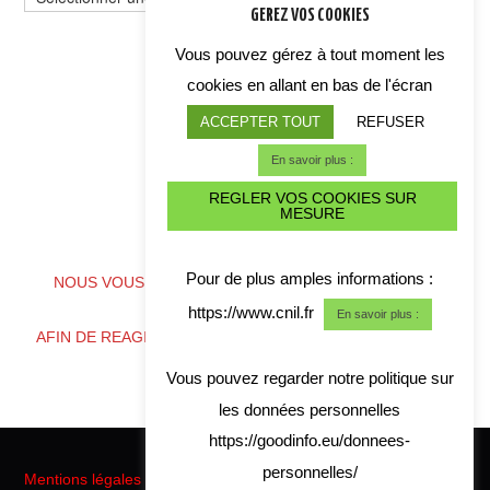
GEREZ VOS COOKIES
thème
Vous pouvez gérez à tout moment les
cookies en allant en bas de l'écran
ACCEPTER TOUT
REFUSER
En savoir plus :
REGLER VOS COOKIES SUR
MESURE
ALERTE CYBER CRISE
Pour de plus amples informations :
NOUS VOUS CONSEILLONS DE TELECHARGER NOS
COORDONNES
https://www.cnil.fr
En savoir plus :
AFIN DE REAGIR RAPIDEMENT EN CAS DE CRISE CYBER
Vous pouvez regarder notre politique sur
les données personnelles
https://goodinfo.eu/donnees-
personnelles/
Mentions légales