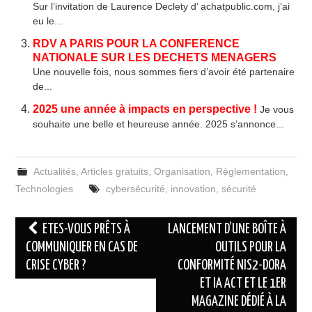
Sur l’invitation de Laurence Declety d’ achatpublic.com, j’ai
eu le...
RDV A PARIS POUR LA CONFERENCE
NATIONALE SUR LES DECHETS MENAGERS
Une nouvelle fois, nous sommes fiers d’avoir été partenaire
de...
2025 une année à impacts en perspective !
Je vous
souhaite une belle et heureuse année. 2025 s’annonce...
Actualités
,
Articles gratuits
,
Organisation
,
Règlementation
,
Technologies
cybersécurité
,
innovation
,
sécurité
Navigation
ETES-VOUS PRÊTS À
LANCEMENT D’UNE BOÎTE À
des
COMMUNIQUER EN CAS DE
OUTILS POUR LA
CRISE CYBER ?
CONFORMITÉ NIS2-DORA
articles
ET IA ACT ET LE 1ER
MAGAZINE DÉDIÉ À LA