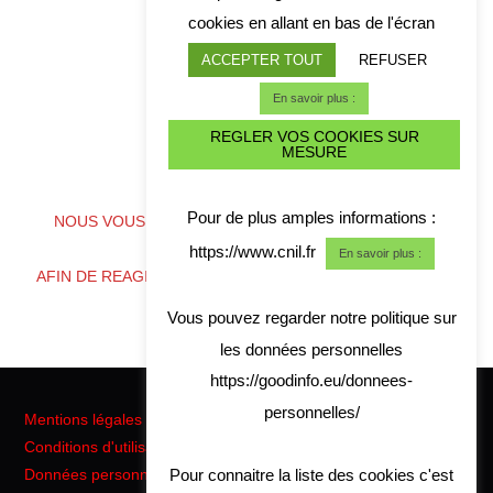
cookies en allant en bas de l'écran
ACCEPTER TOUT
REFUSER
En savoir plus :
REGLER VOS COOKIES SUR
MESURE
ALERTE CYBER CRISE
Pour de plus amples informations :
NOUS VOUS CONSEILLONS DE TELECHARGER NOS
COORDONNES
https://www.cnil.fr
En savoir plus :
AFIN DE REAGIR RAPIDEMENT EN CAS DE CRISE CYBER
Vous pouvez regarder notre politique sur
les données personnelles
https://goodinfo.eu/donnees-
personnelles/
Mentions légales
Conditions d'utilisation
Pour connaitre la liste des cookies c'est
Données personnelles RGPD