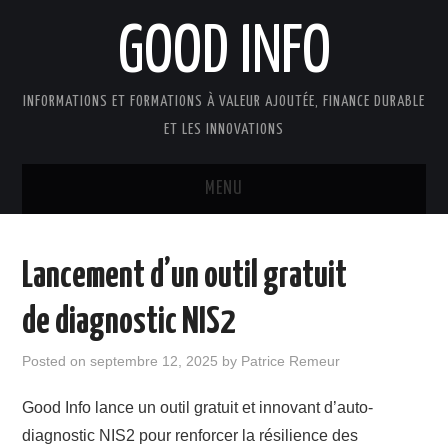
GOOD INFO
INFORMATIONS ET FORMATIONS À VALEUR AJOUTÉE, FINANCE DURABLE
ET LES INNOVATIONS
MENU
ACTUALITÉS
Lancement d’un outil gratuit
GOOD INFO DANS LA PRESSE
de diagnostic NIS2
BOUTIQUE FORMATION ETUDES
Posted on
septembre 12, 2025
by
Patrice Remeur
PUBLICATIONS
Good Info lance un outil gratuit et innovant d’auto-
diagnostic NIS2 pour renforcer la résilience des