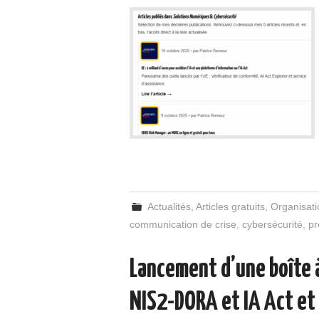
Actualités
,
Articles gratuits
,
Organisati
communication de crise
,
cybersécurité
,
pr
Lancement d’une boîte à
NIS2-DORA et IA Act et 