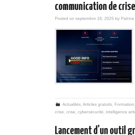
communication de crise
Posted on
septembre 18, 2025
by
Patric
Actualités
,
Articles gratuits
,
Formation
crise
,
crise
,
cybersécurité
,
intelligence artic
Lancement d’un outil gr