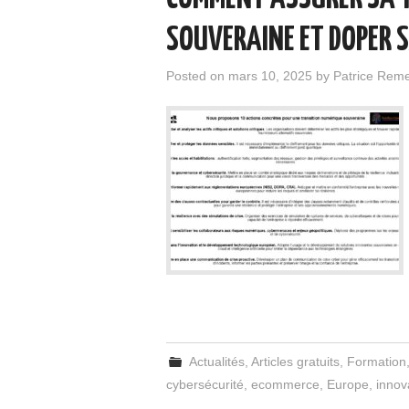
SOUVERAINE ET DOPER S
Posted on
mars 10, 2025
by
Patrice Rem
Actualités
,
Articles gratuits
,
Formation
cybersécurité
,
ecommerce
,
Europe
,
innov