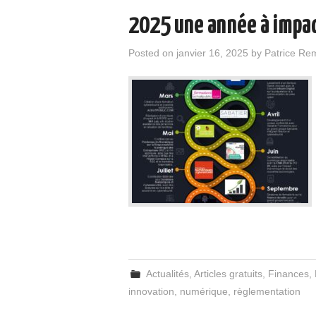
2025 une année à impac
Posted on
janvier 16, 2025
by
Patrice Re
Actualités
,
Articles gratuits
,
Finances
,
innovation
,
numérique
,
règlementation