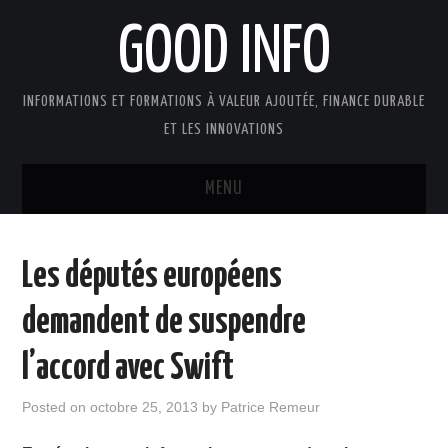
GOOD INFO
INFORMATIONS ET FORMATIONS À VALEUR AJOUTÉE, FINANCE DURABLE
ET LES INNOVATIONS
MENU
ACTUALITÉS
Les députés européens
GOOD INFO DANS LA PRESSE
demandent de suspendre
BOUTIQUE FORMATION ETUDES
l’accord avec Swift
PUBLICATIONS
Posted on
octobre 25, 2013
by
Patrice Remeur