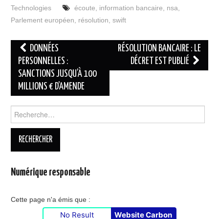
Technologies
écoute
,
information bancaire
,
nsa
,
Parlement européen
,
résolution
,
swift
Navigation
DONNÉES
RÉSOLUTION BANCAIRE : LE
des
PERSONNELLES :
DÉCRET EST PUBLIÉ
SANCTIONS JUSQU’À 100
articles
MILLIONS € D’AMENDE
Rechercher :
Numérique responsable
Cette page n'a émis que :
No Result
Website Carbon