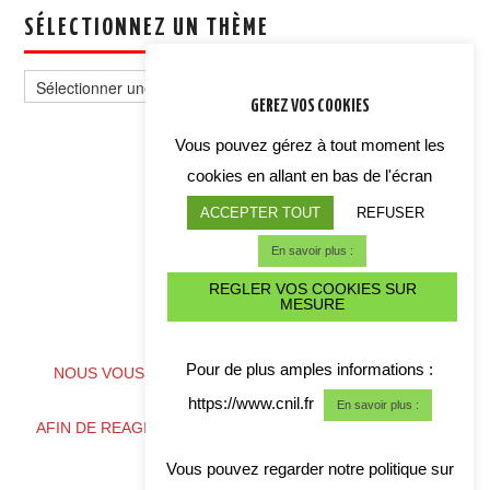
SÉLECTIONNEZ UN THÈME
Sélectionnez
un
GEREZ VOS COOKIES
thème
Vous pouvez gérez à tout moment les
cookies en allant en bas de l'écran
ACCEPTER TOUT
REFUSER
En savoir plus :
REGLER VOS COOKIES SUR
MESURE
ALERTE CYBER CRISE
Pour de plus amples informations :
NOUS VOUS CONSEILLONS DE TELECHARGER NOS
COORDONNES
https://www.cnil.fr
En savoir plus :
AFIN DE REAGIR RAPIDEMENT EN CAS DE CRISE CYBER
Vous pouvez regarder notre politique sur