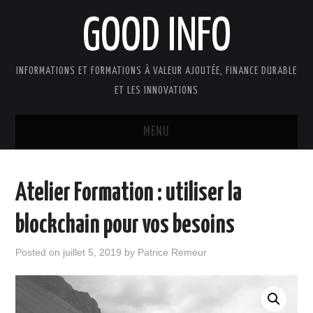
GOOD INFO
INFORMATIONS ET FORMATIONS À VALEUR AJOUTÉE, FINANCE DURABLE
ET LES INNOVATIONS
MENU
ACTUALITÉS
Atelier Formation : utiliser la
GOOD INFO DANS LA PRESSE
blockchain pour vos besoins
BOUTIQUE FORMATION ETUDES
Posted on
juillet 5, 2019
by
Patrice Remeur
PUBLICATIONS