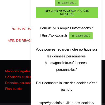
En savoir plus :
REGLER VOS COOKIES SUR
MESURE
ALERTE CYBER CRISE
Pour de plus amples informations :
NOUS VOUS CONSEILLONS DE TELECHARGER NOS
COORDONNES
https://www.cnil.fr
En savoir plus :
AFIN DE REAGIR RAPIDEMENT EN CAS DE CRISE CYBER
Vous pouvez regarder notre politique sur
les données personnelles
https://goodinfo.eu/donnees-
personnelles/
Mentions légales
Conditions d'utilisation
Pour connaitre la liste des cookies c'est
Données personnelles RGPD
Plan du site
par ici :
https://goodinfo.eu/liste-des-cookies/