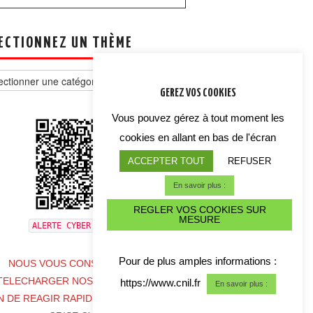
ECTIONNEZ UN THÈME
tionnez
GEREZ VOS COOKIES
e
Vous pouvez gérez à tout moment les
cookies en allant en bas de l'écran
ACCEPTER TOUT
REFUSER
En savoir plus :
REGLER VOS COOKIES SUR
MESURE
ALERTE CYBER CRISE
Pour de plus amples informations :
NOUS VOUS CONSEILLONS DE
TELECHARGER NOS COORDONNES
https://www.cnil.fr
En savoir plus :
N DE REAGIR RAPIDEMENT EN CAS DE