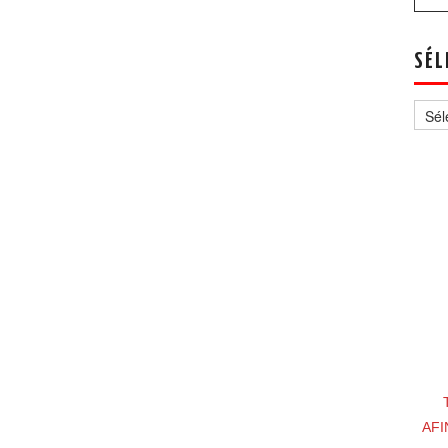
SÉL
Sélec
un
thèm
AFI