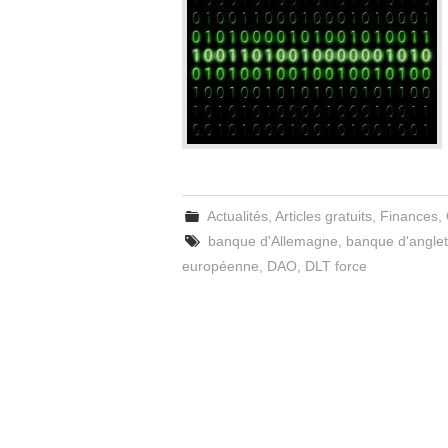
Actualités
,
Articles gratuits
,
Finances
,
banque d'Allemagne
,
banque d'anglet
européenne
,
DAO
,
DLT force