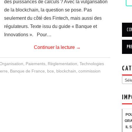
des puissances de calculs ? Avec la vulgarisation
de la blockchain, la question se pose. Pas
seulement du côté des Fintech, mais aussi des
régulateurs. Texte issu du guide « Banque et
Innovations ». Pour…
Continuer la lecture
→
Organisation
,
Paiements
,
Règlementation
,
Technologies
CAT
erre
,
Banque de France
,
bce
,
blockchain
,
commission
Sél
IMP
POU
GRA
IL 