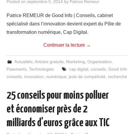
Posted on
septembre 5, 2014
by
Patrice Remeur
Patrice REMEUR de Good Info | Conseils, cabinet
spécialisé dans l’innovation devient expert du Pôle de
transformation numérique, Cap Digital.
Continuer la lecture
→
Actualités
,
Articles gratuits
,
Marketing
,
Organisation
,
Paiements
,
Technologies
cap digital
,
conseils
,
Good Info
conseils
,
innovation
,
numérique
,
pole de compétivité
,
recherche
25 conseils pour moins polluer
et économiser près de 2
milliards d’euros grâce aux TIC