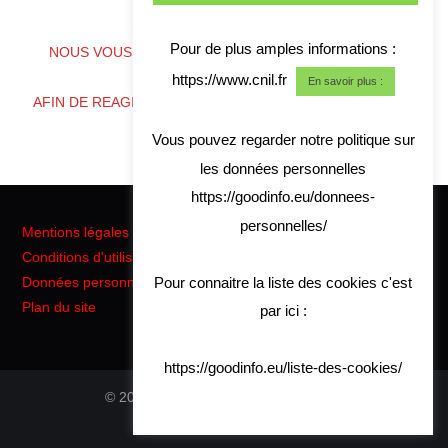
Pour de plus amples informations :
NOUS VOUS CONSEILLONS DE TELECHARGER NOS
COORDONNES
https://www.cnil.fr
En savoir plus :
AFIN DE REAGIR RAPIDEMENT EN CAS DE CRISE CYBER
Vous pouvez regarder notre politique sur
les données personnelles
https://goodinfo.eu/donnees-
personnelles/
Mentions légales
Conditions d'utilisation
Pour connaitre la liste des cookies c'est
Données personnelles RGPD
Plan du site
par ici :
https://goodinfo.eu/liste-des-cookies/
© 2026 Good Info. All rights reserved.
Hiero
by aThemes