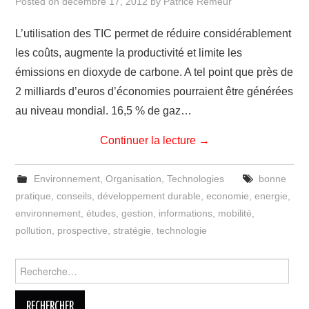
Posted on
décembre 17, 2012
by
Patrice Remeur
L’utilisation des TIC permet de réduire considérablement
les coûts, augmente la productivité et limite les
émissions en dioxyde de carbone. A tel point que près de
2 milliards d’euros d’économies pourraient être générées
au niveau mondial. 16,5 % de gaz…
Continuer la lecture
→
Environnement
,
Organisation
,
Technologies
bonne
pratique
,
conseils
,
développement durable
,
economie
,
energie
,
environnement
,
études
,
gestion
,
informations
,
mobilité
,
pollution
,
prospective
,
stratégie
,
technologie
Rechercher :