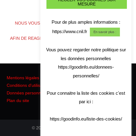
MESURE
ALERTE CYBER CRISE
Pour de plus amples informations :
NOUS VOUS CONSEILLONS DE TELECHARGER NOS
COORDONNES
https://www.cnil.fr
En savoir plus :
AFIN DE REAGIR RAPIDEMENT EN CAS DE CRISE CYBER
Vous pouvez regarder notre politique sur
les données personnelles
https://goodinfo.eu/donnees-
personnelles/
Mentions légales
Conditions d'utilisation
Pour connaitre la liste des cookies c'est
Données personnelles RGPD
Plan du site
par ici :
https://goodinfo.eu/liste-des-cookies/
© 2026 Good Info. All rights reserved.
Hiero
by aThemes