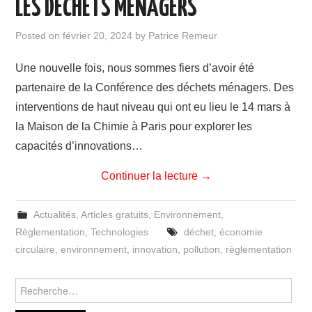
LES DECHETS MENAGERS
Posted on
février 20, 2024
by
Patrice Remeur
Une nouvelle fois, nous sommes fiers d’avoir été
partenaire de la Conférence des déchets ménagers. Des
interventions de haut niveau qui ont eu lieu le 14 mars à
la Maison de la Chimie à Paris pour explorer les
capacités d’innovations…
Continuer la lecture
→
Actualités
,
Articles gratuits
,
Environnement
,
Règlementation
,
Technologies
déchet
,
économie
circulaire
,
environnement
,
innovation
,
pollution
,
règlementation
Rechercher :