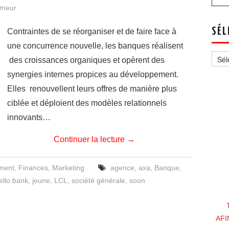
emeur
SÉL
Contraintes de se réorganiser et de faire face à
une concurrence nouvelle, les banques réalisent
Sélec
un
des croissances organiques et opèrent des
thèm
synergies internes propices au développement.
Elles renouvellent leurs offres de manière plus
ciblée et déploient des modèles relationnels
innovants…
Continuer la lecture
→
ment
,
Finances
,
Marketing
agence
,
axa
,
Banque
,
ello bank
,
jeune
,
LCL
,
société générale
,
soon
AFI