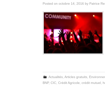
Posted on
octobre 14, 2016
by
Patrice R
Actualités
,
Articles gratuits
,
Environne
BNP
,
CIC
,
Crédit Agricole
,
crédit mutuel
,
h