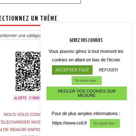
ECTIONNEZ UN THÈME
tionnez
GEREZ VOS COOKIES
e
Vous pouvez gérez à tout moment les
cookies en allant en bas de l'écran
ACCEPTER TOUT
REFUSER
En savoir plus :
REGLER VOS COOKIES SUR
MESURE
ALERTE CYBER CRISE
Pour de plus amples informations :
NOUS VOUS CONSEILLONS DE
TELECHARGER NOS COORDONNES
https://www.cnil.fr
En savoir plus :
N DE REAGIR RAPIDEMENT EN CAS DE