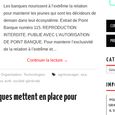
Les banques nourissent à l’extrême la relation
pour maintenir les jeunes qui sont les décideurs de
demain dans leur écosystème. Extrait de Point
Banque numéro 115. REPRODUCTION
INTERDITE. PUBLIE AVEC L’AUTORISATION
DE POINT BANQUE. Pour maintenir l’exclusivité
de la relation à l’extrême et…
CAT
Continuer la lecture
→
Sél
,
Organisation
,
Technologies
agrimanager
,
axa
,
so actif
,
société générale
IMP
ques mettent en place pour
POU
GRA
IL 