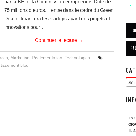
par la BEI et la Commission européenne. Doté de
75 millions d’euros, il entre dans le cadre du Green
Deal et financera les startups ayant des projets et
innovations pour…
Continuer la lecture
→
nces
,
Marketing
,
Règlementation
,
Technologies
stissement bleu
CAT
Sél
IMP
POU
GRA
IL 