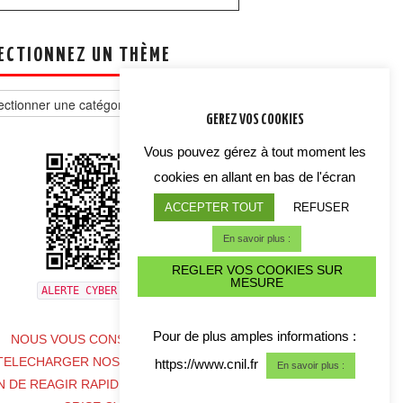
ECTIONNEZ UN THÈME
tionnez
GEREZ VOS COOKIES
e
Vous pouvez gérez à tout moment les
cookies en allant en bas de l'écran
ACCEPTER TOUT
REFUSER
En savoir plus :
REGLER VOS COOKIES SUR
MESURE
ALERTE CYBER CRISE
Pour de plus amples informations :
NOUS VOUS CONSEILLONS DE
TELECHARGER NOS COORDONNES
https://www.cnil.fr
En savoir plus :
N DE REAGIR RAPIDEMENT EN CAS DE