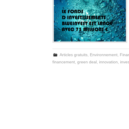
Articles gratuits
,
Environnement
,
Fina
financement
,
green deal
,
innovation
,
inve