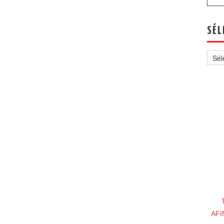
SÉL
Sélec
un
thèm
AFI