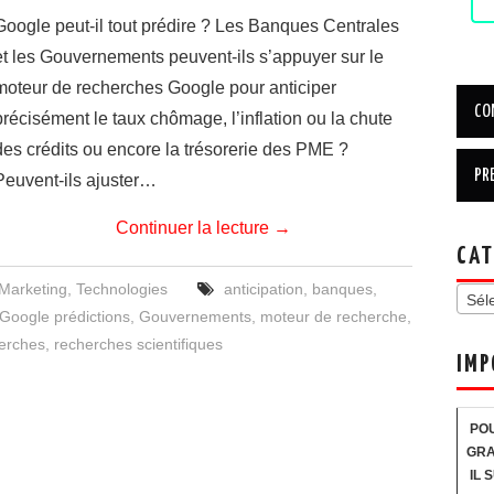
Google peut-il tout prédire ? Les Banques Centrales
et les Gouvernements peuvent-ils s’appuyer sur le
moteur de recherches Google pour anticiper
précisément le taux chômage, l’inflation ou la chute
des crédits ou encore la trésorerie des PME ?
Peuvent-ils ajuster…
Continuer la lecture
→
CAT
Marketing
,
Technologies
anticipation
,
banques
,
Sél
Google prédictions
,
Gouvernements
,
moteur de recherche
,
erches
,
recherches scientifiques
IMP
POU
GRA
IL 