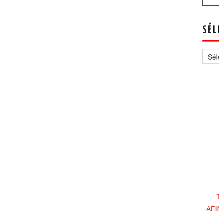
SÉL
Sélec
un
thèm
AFI