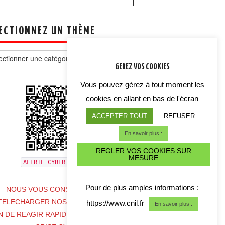
ECTIONNEZ UN THÈME
tionnez
GEREZ VOS COOKIES
e
Vous pouvez gérez à tout moment les
cookies en allant en bas de l'écran
ACCEPTER TOUT
REFUSER
En savoir plus :
REGLER VOS COOKIES SUR
MESURE
ALERTE CYBER CRISE
Pour de plus amples informations :
NOUS VOUS CONSEILLONS DE
TELECHARGER NOS COORDONNES
https://www.cnil.fr
En savoir plus :
N DE REAGIR RAPIDEMENT EN CAS DE