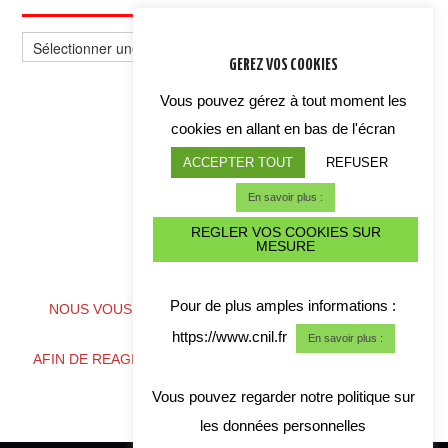
Sélectionnez
un
GEREZ VOS COOKIES
thème
Vous pouvez gérez à tout moment les
cookies en allant en bas de l'écran
ACCEPTER TOUT
REFUSER
En savoir plus :
REGLER VOS COOKIES SUR
MESURE
ALERTE CYBER CRISE
Pour de plus amples informations :
NOUS VOUS CONSEILLONS DE TELECHARGER NOS
COORDONNES
https://www.cnil.fr
En savoir plus :
AFIN DE REAGIR RAPIDEMENT EN CAS DE CRISE CYBER
Vous pouvez regarder notre politique sur
les données personnelles