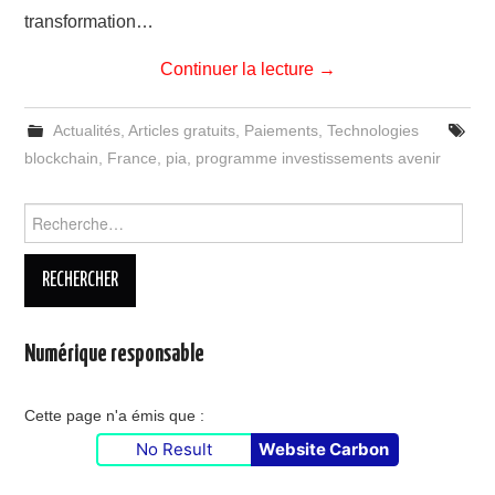
transformation…
Continuer la lecture
→
Actualités
,
Articles gratuits
,
Paiements
,
Technologies
blockchain
,
France
,
pia
,
programme investissements avenir
Rechercher :
Numérique responsable
Cette page n'a émis que :
No Result
Website Carbon