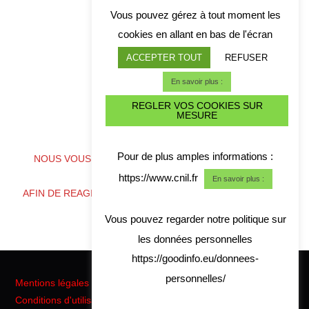
Vous pouvez gérez à tout moment les
cookies en allant en bas de l'écran
ACCEPTER TOUT
REFUSER
En savoir plus :
REGLER VOS COOKIES SUR
MESURE
ALERTE CYBER CRISE
Pour de plus amples informations :
NOUS VOUS CONSEILLONS DE TELECHARGER NOS
COORDONNES
https://www.cnil.fr
En savoir plus :
AFIN DE REAGIR RAPIDEMENT EN CAS DE CRISE CYBER
Vous pouvez regarder notre politique sur
les données personnelles
https://goodinfo.eu/donnees-
personnelles/
Mentions légales
Conditions d'utilisation