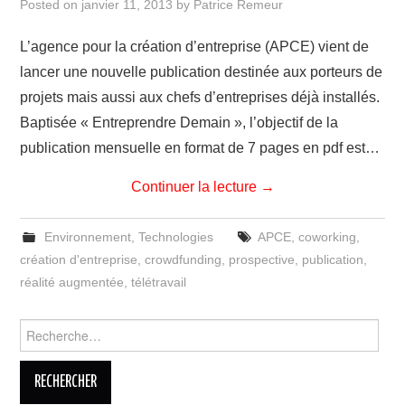
Posted on
janvier 11, 2013
by
Patrice Remeur
L’agence pour la création d’entreprise (APCE) vient de
lancer une nouvelle publication destinée aux porteurs de
projets mais aussi aux chefs d’entreprises déjà installés.
Baptisée « Entreprendre Demain », l’objectif de la
publication mensuelle en format de 7 pages en pdf est…
Continuer la lecture
→
Environnement
,
Technologies
APCE
,
coworking
,
création d'entreprise
,
crowdfunding
,
prospective
,
publication
,
réalité augmentée
,
télétravail
Rechercher :