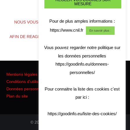
MESURE
ALERTE CYBER CRISE
Pour de plus amples informations :
NOUS VOUS CONSEILLONS DE TELECHARGER NOS
COORDONNES
https://www.cnil.fr
En savoir plus :
AFIN DE REAGIR RAPIDEMENT EN CAS DE CRISE CYBER
Vous pouvez regarder notre politique sur
les données personnelles
https://goodinfo.eu/donnees-
personnelles/
Mentions légales
Conditions d'utilisation
Pour connaitre la liste des cookies c'est
Données personnelles RGPD
Plan du site
par ici :
https://goodinfo.eu/liste-des-cookies/
© 2026 Good Info. All rights reserved.
Hiero
by aThemes