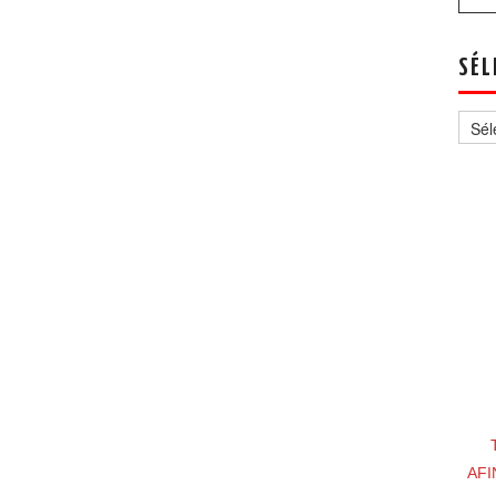
SÉL
Sélec
un
thèm
AFI