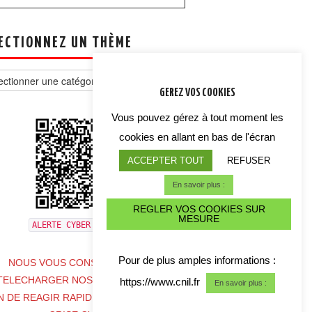
ECTIONNEZ UN THÈME
tionnez
GEREZ VOS COOKIES
e
Vous pouvez gérez à tout moment les
cookies en allant en bas de l'écran
ACCEPTER TOUT
REFUSER
En savoir plus :
REGLER VOS COOKIES SUR
MESURE
ALERTE CYBER CRISE
Pour de plus amples informations :
NOUS VOUS CONSEILLONS DE
TELECHARGER NOS COORDONNES
https://www.cnil.fr
En savoir plus :
N DE REAGIR RAPIDEMENT EN CAS DE