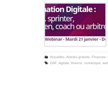
Actualités
,
Articles gratuits
,
Finances
,
DAF
,
digitale
,
finance
,
numérique
,
web