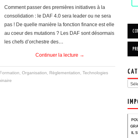
Comment passer des premières initiatives à la
consolidation : le DAF 4.0 sera leader ou ne sera
pas ! De quelle manière la fonction finance est elle
au coeur des mutations ? Les DAF sont désormais
les chefs d’orchestre des…
Continuer la lecture
→
CAT
Formation
,
Organisation
,
Règlementation
,
Technologies
inaire
Sél
IMP
POU
GRA
IL 