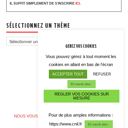
IL SUFFIT SIMPLEMENT DE S'INSCRIRE
ICI
.
SÉLECTIONNEZ UN THÈME
Sélectionnez
un
GEREZ VOS COOKIES
thème
Vous pouvez gérez à tout moment les
cookies en allant en bas de l'écran
ACCEPTER TOUT
REFUSER
En savoir plus :
REGLER VOS COOKIES SUR
MESURE
ALERTE CYBER CRISE
Pour de plus amples informations :
NOUS VOUS CONSEILLONS DE TELECHARGER NOS
COORDONNES
https://www.cnil.fr
En savoir plus :