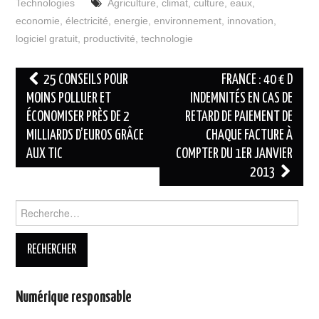
Technologies
Agriculture
,
climat
,
culture
,
eaux
,
economie
,
électricité
,
energie
,
environnement
,
innovation
,
logiciel gratuit
,
productivité
,
technologie
Navigation
25 CONSEILS POUR
FRANCE : 40 € D
des
MOINS POLLUER ET
INDEMNITÉS EN CAS DE
ÉCONOMISER PRÈS DE 2
RETARD DE PAIEMENT DE
articles
MILLIARDS D’EUROS GRÂCE
CHAQUE FACTURE À
AUX TIC
COMPTER DU 1ER JANVIER
2013
Rechercher :
Numérique responsable