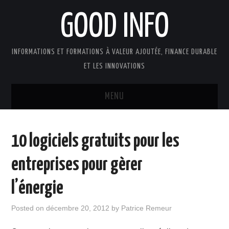
GOOD INFO
INFORMATIONS ET FORMATIONS À VALEUR AJOUTÉE, FINANCE DURABLE
ET LES INNOVATIONS
MENU
ACTUALITÉS
10 logiciels gratuits pour les
GOOD INFO DANS LA PRESSE
entreprises pour gèrer
BOUTIQUE FORMATION ETUDES
l’énergie
PUBLICATIONS
Posted on
décembre 20, 2012
by
Patrice Remeur