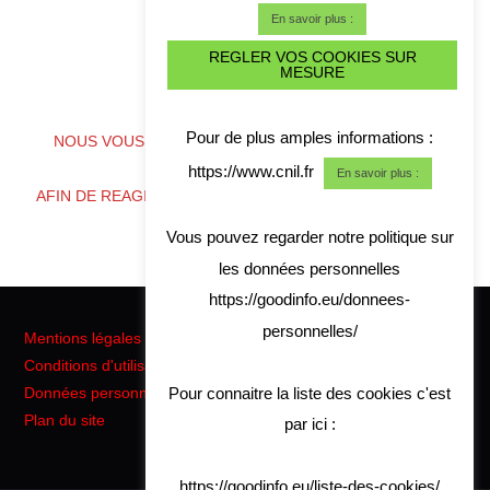
En savoir plus :
REGLER VOS COOKIES SUR
MESURE
ALERTE CYBER CRISE
Pour de plus amples informations :
NOUS VOUS CONSEILLONS DE TELECHARGER NOS
COORDONNES
https://www.cnil.fr
En savoir plus :
AFIN DE REAGIR RAPIDEMENT EN CAS DE CRISE CYBER
Vous pouvez regarder notre politique sur
les données personnelles
https://goodinfo.eu/donnees-
personnelles/
Mentions légales
Conditions d'utilisation
Pour connaitre la liste des cookies c'est
Données personnelles RGPD
Plan du site
par ici :
https://goodinfo.eu/liste-des-cookies/