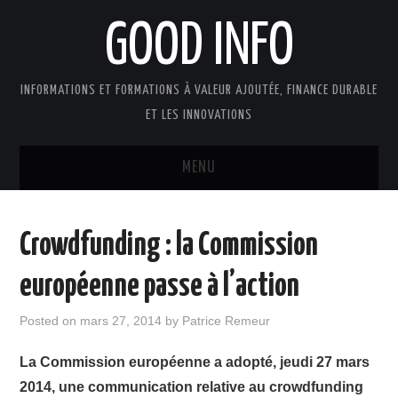
GOOD INFO
INFORMATIONS ET FORMATIONS À VALEUR AJOUTÉE, FINANCE DURABLE
ET LES INNOVATIONS
MENU
ACTUALITÉS
Crowdfunding : la Commission
GOOD INFO DANS LA PRESSE
européenne passe à l’action
BOUTIQUE FORMATION ETUDES
Posted on
mars 27, 2014
by
Patrice Remeur
PUBLICATIONS
La Commission européenne a adopté, jeudi 27 mars
2014, une communication relative au crowdfunding