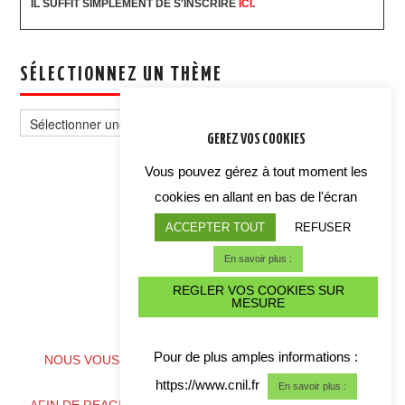
IL SUFFIT SIMPLEMENT DE S'INSCRIRE
ICI
.
SÉLECTIONNEZ UN THÈME
Sélectionnez
un
GEREZ VOS COOKIES
thème
Vous pouvez gérez à tout moment les
cookies en allant en bas de l'écran
ACCEPTER TOUT
REFUSER
En savoir plus :
REGLER VOS COOKIES SUR
MESURE
ALERTE CYBER CRISE
Pour de plus amples informations :
NOUS VOUS CONSEILLONS DE TELECHARGER NOS
COORDONNES
https://www.cnil.fr
En savoir plus :