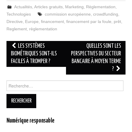
Actualités
,
Articles gratuits
,
Marketing
,
Règlementation
,
Technologies
commission européenne
,
crowdfunding
,
Directive
,
Europe
,
financement
,
financement par la foule
,
prêt
,
Reglement
,
règlementation
Navigation
LES SYSTÈMES
QUELLES SONT LES
des
BIOMÉTRIQUES SONT-ILS
PERSPECTIVES DU SECTEUR
FACILES À TROMPER ?
BANCAIRE À MOYEN TERME
articles
?
Rechercher :
Numérique responsable