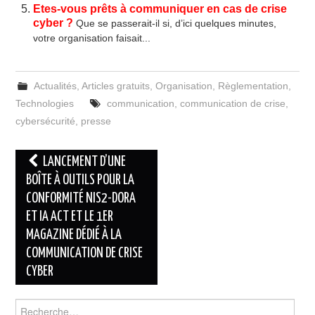
Etes-vous prêts à communiquer en cas de crise
cyber ?
Que se passerait-il si, d’ici quelques minutes,
votre organisation faisait...
Actualités
,
Articles gratuits
,
Organisation
,
Règlementation
,
Technologies
communication
,
communication de crise
,
cybersécurité
,
presse
Navigation
LANCEMENT D’UNE
des
BOÎTE À OUTILS POUR LA
CONFORMITÉ NIS2-DORA
articles
ET IA ACT ET LE 1ER
MAGAZINE DÉDIÉ À LA
COMMUNICATION DE CRISE
CYBER
Rechercher :