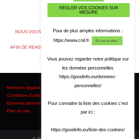
REGLER VOS COOKIES SUR
MESURE
ALERTE CYBER CRISE
Pour de plus amples informations :
NOUS VOUS CONSEILLONS DE TELECHARGER NOS
COORDONNES
https://www.cnil.fr
En savoir plus :
AFIN DE REAGIR RAPIDEMENT EN CAS DE CRISE CYBER
Vous pouvez regarder notre politique sur
les données personnelles
https://goodinfo.eu/donnees-
personnelles/
Mentions légales
Conditions d'utilisation
Pour connaitre la liste des cookies c'est
Données personnelles RGPD
Plan du site
par ici :
https://goodinfo.eu/liste-des-cookies/
© 2026 Good Info. All rights reserved.