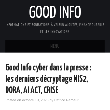
GOOD INFO
INFORMATIONS ET FORMATIONS À VALEUR AJOUTÉE, FINANCE DURABLE
ET LES INNOVATIONS
MENU
ACTUALITÉS
Good Info cyber dans la presse :
GOOD INFO DANS LA PRESSE
les derniers décryptage NIS2,
BOUTIQUE FORMATION ETUDES
DORA, AI ACT, CRISE
PUBLICATIONS
Posted on
octobre 10, 2025
by
Patrice Remeur