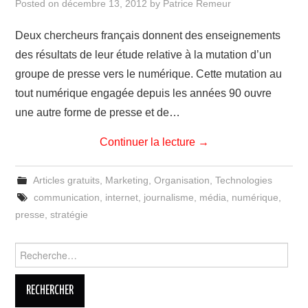
Posted on
décembre 13, 2012
by
Patrice Remeur
Deux chercheurs français donnent des enseignements
des résultats de leur étude relative à la mutation d’un
groupe de presse vers le numérique. Cette mutation au
tout numérique engagée depuis les années 90 ouvre
une autre forme de presse et de…
Continuer la lecture
→
Articles gratuits
,
Marketing
,
Organisation
,
Technologies
communication
,
internet
,
journalisme
,
média
,
numérique
,
presse
,
stratégie
Rechercher :