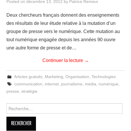
Posted on
décembre 13, 2012
by
Patrice Remeur
Deux chercheurs français donnent des enseignements
des résultats de leur étude relative à la mutation d’un
groupe de presse vers le numérique. Cette mutation au
tout numérique engagée depuis les années 90 ouvre
une autre forme de presse et de…
Continuer la lecture
→
Articles gratuits
,
Marketing
,
Organisation
,
Technologies
communication
,
internet
,
journalisme
,
média
,
numérique
,
presse
,
stratégie
Rechercher :