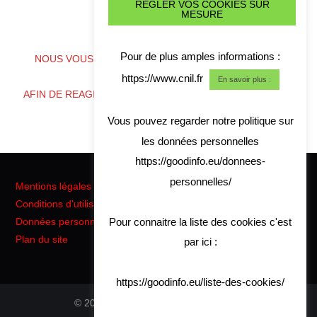
REGLER VOS COOKIES SUR
MESURE
ALERTE CYBER CRISE
Pour de plus amples informations :
NOUS VOUS CONSEILLONS DE TELECHARGER NOS
COORDONNES
https://www.cnil.fr
En savoir plus :
AFIN DE REAGIR RAPIDEMENT EN CAS DE CRISE CYBER
Vous pouvez regarder notre politique sur
les données personnelles
https://goodinfo.eu/donnees-
personnelles/
Mentions légales
Conditions d'utilisation
Pour connaitre la liste des cookies c'est
Données personnelles RGPD
Plan du site
par ici :
https://goodinfo.eu/liste-des-cookies/
© 2026 Good Info. All rights reserved.