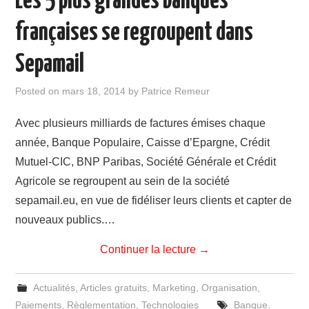
Les 5 plus grandes banques
françaises se regroupent dans
Sepamail
Posted on
mars 18, 2014
by
Patrice Remeur
Avec plusieurs milliards de factures émises chaque
année, Banque Populaire, Caisse d’Epargne, Crédit
Mutuel-CIC, BNP Paribas, Société Générale et Crédit
Agricole se regroupent au sein de la société
sepamail.eu, en vue de fidéliser leurs clients et capter de
nouveaux publics.…
Continuer la lecture
→
Actualités
,
Articles gratuits
,
Marketing
,
Organisation
,
Paiements
,
Règlementation
,
Technologies
Banque
,