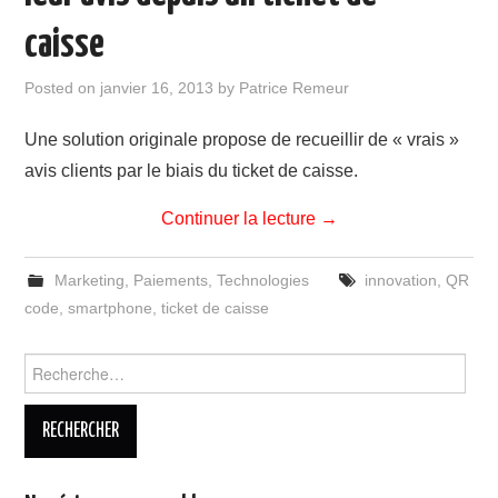
caisse
Posted on
janvier 16, 2013
by
Patrice Remeur
Une solution originale propose de recueillir de « vrais »
avis clients par le biais du ticket de caisse.
Continuer la lecture
→
Marketing
,
Paiements
,
Technologies
innovation
,
QR
code
,
smartphone
,
ticket de caisse
Rechercher :