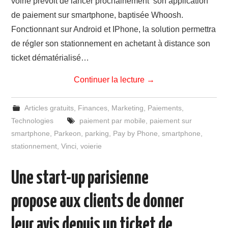
voirie prévoit de lancer prochainement son application
de paiement sur smartphone, baptisée Whoosh.
Fonctionnant sur Android et IPhone, la solution permettra
de régler son stationnement en achetant à distance son
ticket dématérialisé…
Continuer la lecture
→
Articles gratuits
,
Finances
,
Marketing
,
Paiements
,
Technologies
paiement par mobile
,
paiement sur
smartphone
,
Parkeon
,
parking
,
Pay by Phone
,
smartphone
,
stationnement
,
Vinci
,
voierie
Une start-up parisienne
propose aux clients de donner
leur avis depuis un ticket de