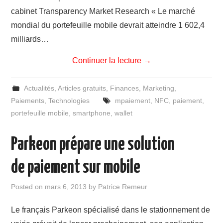
cabinet Transparency Market Research « Le marché
mondial du portefeuille mobile devrait atteindre 1 602,4
milliards…
Continuer la lecture
→
Actualités
,
Articles gratuits
,
Finances
,
Marketing
,
Paiements
,
Technologies
mpaiement
,
NFC
,
paiement
,
portefeuille mobile
,
smartphone
,
wallet
Parkeon prépare une solution
de paiement sur mobile
Posted on
mars 6, 2013
by
Patrice Remeur
Le français Parkeon spécialisé dans le stationnement de